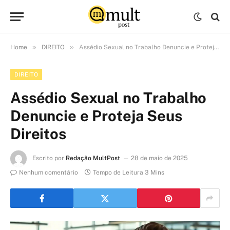
»
»
Home
DIREITO
Assédio Sexual no Trabalho Denuncie e Proteja Seus Direitos
DIREITO
Assédio Sexual no Trabalho
Denuncie e Proteja Seus
Direitos
Escrito por
Redação MultPost
28 de maio de 2025
Nenhum comentário
Tempo de Leitura 3 Mins