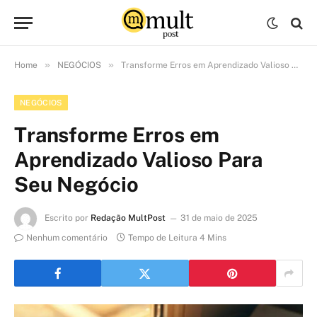
»
»
Home
NEGÓCIOS
Transforme Erros em Aprendizado Valioso Para Seu Negócio
NEGÓCIOS
Transforme Erros em
Aprendizado Valioso Para
Seu Negócio
Escrito por
Redação MultPost
31 de maio de 2025
Nenhum comentário
Tempo de Leitura 4 Mins