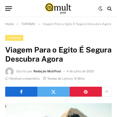
»
»
Home
TURISMO
Viagem Para o Egito É Segura Descubra Agora
TURISMO
Viagem Para o Egito É Segura
Descubra Agora
Escrito por
Redação MultPost
4 de julho de 2025
Nenhum comentário
Tempo de Leitura 12 Mins