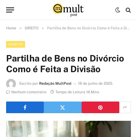
»
»
Home
DIREITO
Partilha de Bens no Divórcio Como é Feita a Divisão
DIREITO
Partilha de Bens no Divórcio
Como é Feita a Divisão
Escrito por
Redação MultPost
18 de junho de 2025
Nenhum comentário
Tempo de Leitura 16 Mins